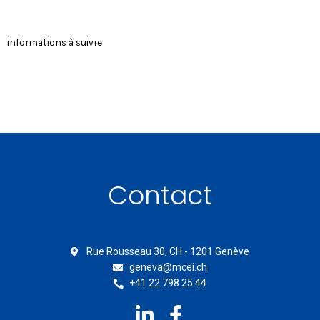
informations à suivre
Contact
Rue Rousseau 30, CH - 1201 Genève
geneva@mcei.ch
+41 22 798 25 44
L
F