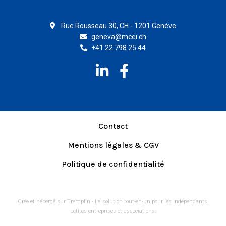
Rue Rousseau 30, CH - 1201 Genève
geneva@mcei.ch
+41 22 798 25 44
L
F
i
a
n
c
k
e
e
b
Contact
d
o
Mentions légales & CGV
i
o
Politique de confidentialité
n
k
-
-
i
f
Crée et hébergé sur Tremplin - La solution tout-en-un pour les indépendants,
petites entreprises et associations.
n